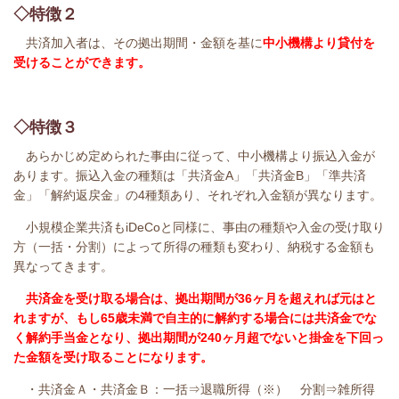
◇特徴２
共済加入者は、その拠出期間・金額を基に
中小機構より貸付を
受けることができます。
◇特徴３
あらかじめ定められた事由に従って、中小機構より振込入金が
あります。振込入金の種類は「共済金A」「共済金B」「準共済
金」「解約返戻金」の4種類あり、それぞれ入金額が異なります。
小規模企業共済もiDeCoと同様に、事由の種類や入金の受け取り
方（一括・分割）によって所得の種類も変わり、納税する金額も
異なってきます。
共済金を受け取る場合は、拠出期間が36ヶ月を超えれば元はと
れますが、もし65歳未満で自主的に解約する場合には共済金でな
く解約手当金となり、拠出期間が240ヶ月超でないと掛金を下回っ
た金額を受け取ることになります。
・共済金Ａ・共済金Ｂ：一括⇒退職所得（※） 分割⇒雑所得