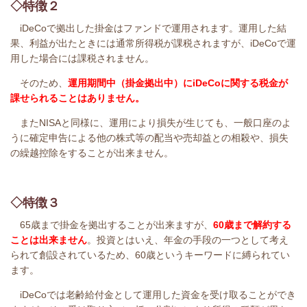
◇特徴２
iDeCoで拠出した掛金はファンドで運用されます。運用した結
果、利益が出たときには通常所得税が課税されますが、iDeCoで運
用した場合には課税されません。
そのため、
運用期間中（掛金拠出中）にiDeCoに関する税金が
課せられることはありません。
またNISAと同様に、運用により損失が生じても、
一般口座のよ
うに確定申告による他の株式等の配当や売却益との相殺や、損失
の繰越控除をすることが出来ません。
◇特徴３
65歳まで掛金を拠出することが出来ますが、
60歳まで解約する
ことは出来ません
。投資とはいえ、年金の手段の一つとして考え
られて創設されているため、60歳というキーワードに縛られてい
ます。
iDeCoでは老齢給付金として運用した資金を受け取ることができ