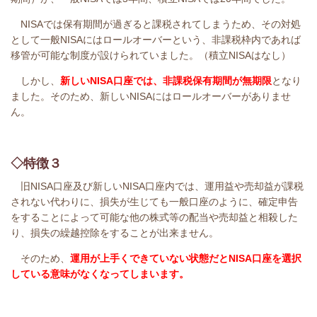
NISAでは保有期間が過ぎると課税されてしまうため、その対処
として一般NISAにはロールオーバーという
、非課税枠内であれば
移管が可能な制度が設けられていました。（積立NISAはなし）
しかし、
新しいNISA口座では、非課税保有期間が無期限
となり
ました。
そのため、新しいNISAにはロールオーバーがありませ
ん。
◇特徴３
旧NISA口座及び新しいNISA口座内では、運用益や売却益が課税
されない代わりに、損失が生じても一般口座のように、確定申告
をすることによって可能な他の株式等の配当や売却益と相殺した
り、損失の繰越控除をすることが出来ません。
そのため、
運用が上手くできていない状態だとNISA口座を選択
している意味がなくなってしまいます。