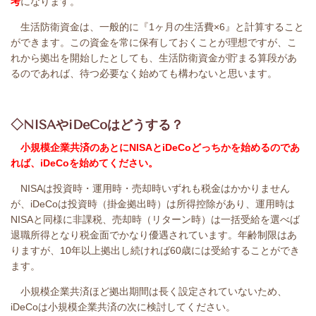
考
になります。
生活防衛資金は、一般的に『1ヶ月の生活費×6』と計算すること
ができます。この資金を常に保有しておくことが理想ですが、こ
れから拠出を開始したとしても、生活防衛資金が貯まる算段があ
るのであれば、待つ必要なく始めても構わないと思います。
◇NISAやiDeCoはどうする？
小規模企業共済のあとにNISAとiDeCoどっちかを始めるのであ
れば、iDeCoを始めてください。
NISAは投資時・運用時・売却時いずれも税金はかかりません
が、iDeCoは投資時（掛金拠出時）は所得控除があり、運用時は
NISAと同様に非課税、売却時（リターン時）は一括受給を選べば
退職所得となり税金面でかなり優遇されています。年齢制限はあ
りますが、10年以上拠出し続ければ60歳には受給することができ
ます。
小規模企業共済ほど拠出期間は長く設定されていないため、
iDeCoは小規模企業共済の次に検討してください。