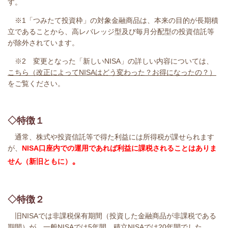
す。
※1「つみたて投資枠」の対象金融商品は、本来の目的が長期積
立であることから、高レバレッジ型及び毎月分配型の投資信託等
が除外されています。
※2
変更となった「新しいNISA」の
詳しい内容については、
こちら（改正によってNISAはどう変わった？お得になったの？）
をご覧ください。
◇特徴１
通常、株式や投資信託等で得た利益には所得税が課せられます
が、
NISA口座内での運用であれば利益に課税されることはありま
。
せん
（新旧ともに）
◇特徴２
旧NISAでは
非課税保有期間（投資した金融商品が非課税である
期間）が、一般NISAでは5年間、積立NISAでは20年間でした。