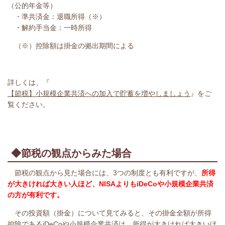
（公的年金等）
・準共済金：退職所得（※）
・解約手当金：一時所得
（※）控除額は掛金の拠出期間による
詳しくは、『
【節税】小規模企業共済への加入で貯蓄を増やしましょう
』をご
覧ください。
◆節税の観点からみた場合
節税の観点から見た場合には、3つの制度とも有利ですが、
所得
が大きければ大きい人ほど、NISAよりもiDeCoや小規模企業共済
の方が有利です。
その投資額（掛金）について見てみると、
その掛金全額が所得
控除である
iDeCoや小規模企業共済は、
所得が大きければ大きいほ