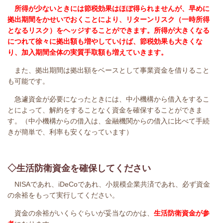
所得が少ないときには節税効果はほぼ得られませんが、早めに
拠出期間をかせいでおくことにより、リターンリスク（一時所得
となるリスク）をヘッジすることができます。所得が大きくなる
につれて徐々に拠出額も増やしていけば、節税効果も大きくな
り、加入期間全体の実質手取額も増えていきます。
また、拠出期間は拠出額をベースとして事業資金を借りること
も可能です。
急遽資金が必要になったときには、中小機構から借入をするこ
とによって、解約をすることなく資金を確保することができま
す。（中小機構からの借入は、金融機関からの借入に比べて手続
きが簡単で、利率も安くなっています）
◇生活防衛資金を確保してください
NISAであれ、iDeCoであれ、小規模企業共済であれ、必ず資金
の余裕をもって実行してください。
資金の余裕がいくらぐらいが妥当なのかは、
生活防衛資金が参