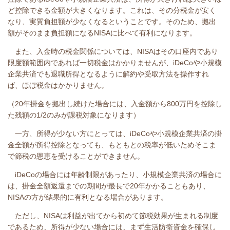
ど控除できる金額が大きくなります。これは、その分税金が安く
なり、実質負担額が少なくなるということです。そのため、拠出
額がそのまま負担額になるNISAに比べて有利になります。
また、入金時の税金関係については、NISAはその口座内であり
限度額範囲内であれば一切税金はかかりませんが、iDeCoや小規模
企業共済でも退職所得となるように解約や受取方法を操作すれ
ば、ほぼ税金はかかりません。
（20年掛金を拠出し続けた場合には、入金額から800万円を控除し
た残額の1/2のみが課税対象になります）
一方、所得が少ない方にとっては、iDeCoや小規模企業共済の掛
金全額が所得控除となっても、もともとの税率が低いためそこま
で節税の恩恵を受けることができません。
iDeCoの場合には年齢制限があったり、小規模企業共済の場合に
は、掛金全額返還までの期間が最長で20年かかることもあり、
NISAの方が結果的に有利となる場合があります。
ただし、NISAは利益が出てから初めて節税効果が生まれる制度
であるため、所得が少ない場合には、まず生活防衛資金を確保し