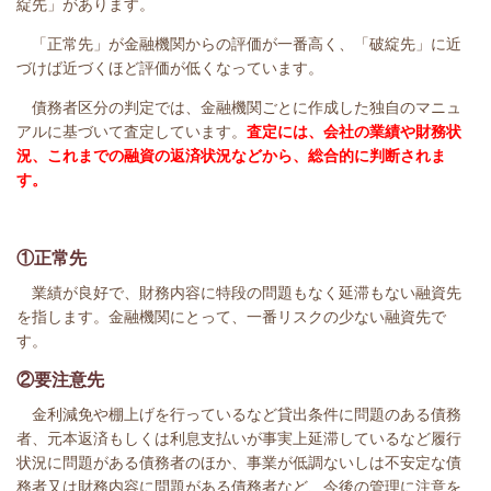
綻先」があります。
「正常先」が金融機関からの評価が
一番
高く、「破綻先」に近
づけば近づくほど評価が低くなっています。
債務者区分の判定では、金融機関ごとに作成した独自のマニュ
アルに基づいて査定しています。
査定には、会社の業績や財務状
況、これまでの融資の返済状況などから、総合的に判断されま
す。
①正常先
業績が良好で、財務内容に特段の問題もなく延滞もない融資先
を指します。
金融機関にとって、一番リスクの少ない融資先で
す。
②要注意先
金利減免や棚上げを行っているなど貸出条件に問題のある債務
者、元本返済もしくは利息支払いが事実上延滞しているなど履行
状況に問題がある債務者のほか、事業が低調ないしは不安定な債
務者又は財務内容に問題がある債務者など、今後の管理に注意を